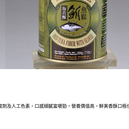
腐劑及人工色素，口感細膩富嚼勁，營養價值高，鮮美香酥口極佳