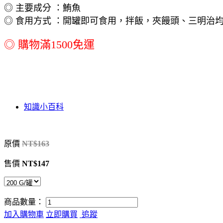
◎ 主要成分 ：鮪魚
◎ 食用方式 ：開罐即可食用，拌飯，夾饅頭、三明治
◎ 購物滿1500免運
知識小百科
原價
NT$163
售價
NT$147
商品數量：
加入購物車
立即購買
追蹤