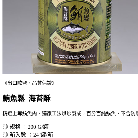
《出口歐盟、品質保證》
鮪魚鬆_海苔酥
精選上等鮪魚肉，獨家工法烘炒製成，百分百純鮪魚，不含防
◎ 規格 ：200 G/罐
◎ 箱入數 ：24 罐/箱