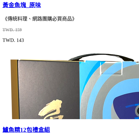
黃金魚塊_原味
《傳統料理、網路團購必買商品》
TWD. 159
TWD. 143
鱸魚精12包禮盒組