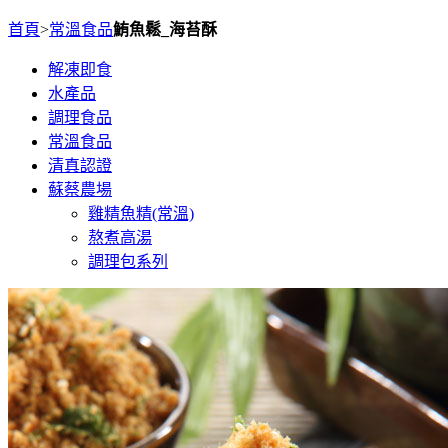
首頁
>
常溫食品
鮪魚鬆_海苔酥
解凍即食
水產品
調理食品
常溫食品
清真認證
蘇蔡農場
雞精魚精(常溫)
熬煮高湯
調理包系列