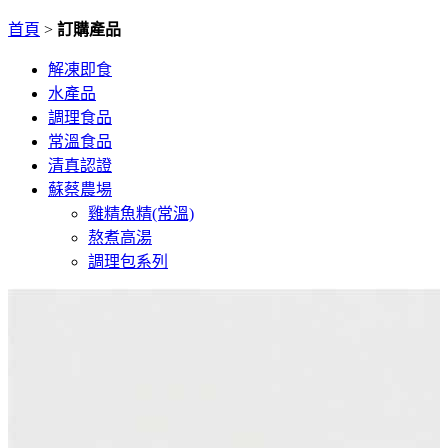
首頁
>
訂購產品
解凍即食
水產品
調理食品
常溫食品
清真認證
蘇蔡農場
雞精魚精(常溫)
熬煮高湯
調理包系列