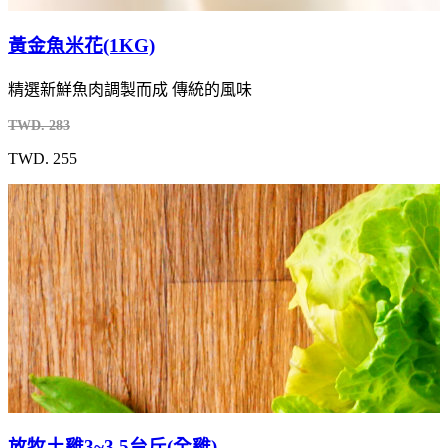
黃金魚米花(1KG)
精選新鮮魚肉調製而成 傳統的風味
TWD. 283
TWD. 255
放牧土雞3~3.5台斤(全雞)