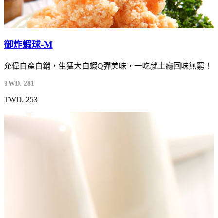
御炸蝦球-M
允偉自產自銷，生猛大白蝦Q彈美味，一吃就上癮回味無窮！
TWD. 281
TWD. 253