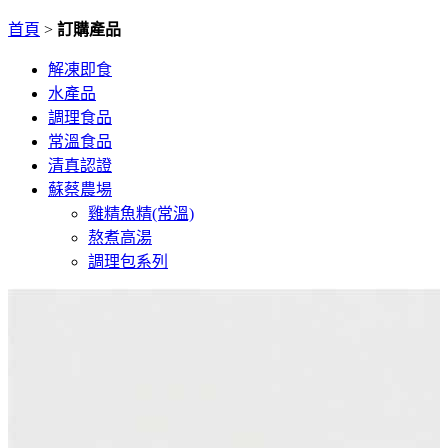
首頁
>
訂購產品
解凍即食
水產品
調理食品
常溫食品
清真認證
蘇蔡農場
雞精魚精(常溫)
熬煮高湯
調理包系列