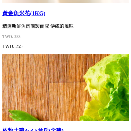
黃金魚米花(1KG)
精選新鮮魚肉調製而成 傳統的風味
TWD. 283
TWD. 255
放牧土雞3~3.5台斤(全雞)