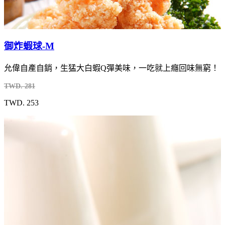
御炸蝦球-M
允偉自產自銷，生猛大白蝦Q彈美味，一吃就上癮回味無窮！
TWD. 281
TWD. 253