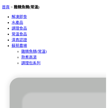
首頁
>
雞精魚精(常溫)
解凍即食
水產品
調理食品
常溫食品
清真認證
蘇蔡農場
雞精魚精(常溫)
熬煮高湯
調理包系列