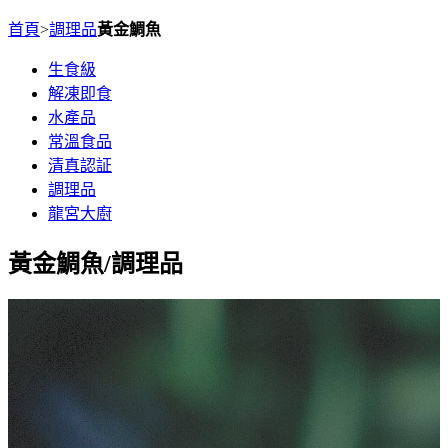
首頁
>
調理品
黃金鯛魚
生食級
解凍即食
水產品
常溫食品
清真認証
調理品
龍宮大廚
黃金鯛魚
/調理品