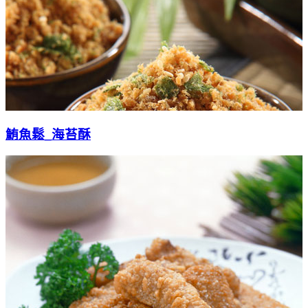
鮪魚鬆_海苔酥