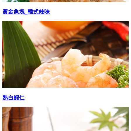
黃金魚塊_韓式辣味
熟白蝦仁