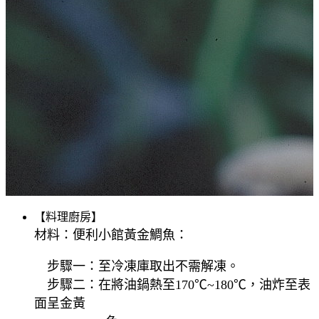
【料理廚房】
材料：便利小館黃金鯛魚：
步驟一：至冷凍庫取出不需解凍。
步驟二：在將油鍋熱至
170℃~180℃，油炸至表
面呈金黃