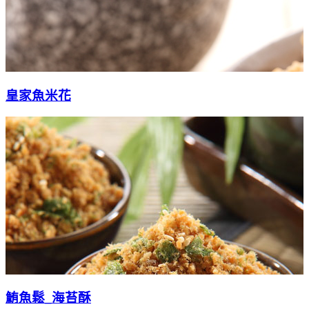
皇家魚米花
鮪魚鬆_海苔酥