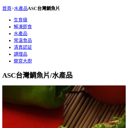
首頁
>
水產品
ASC台灣鯛魚片
生食級
解凍即食
水產品
常溫食品
清真認証
調理品
龍宮大廚
ASC台灣鯛魚片
/水產品