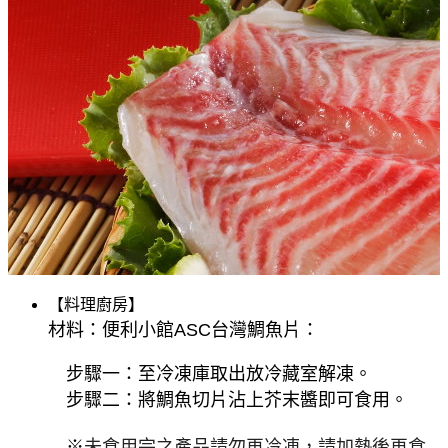
【料理廚房】
材料：便利小館ASC台灣鯛魚片：
步驟一：至冷凍庫取出放冷藏室解凍。
步驟二：將鯛魚切片沾上芥末醬即可食用
。
※
未食用
完之產品請勿再冷凍，請加熱後再食