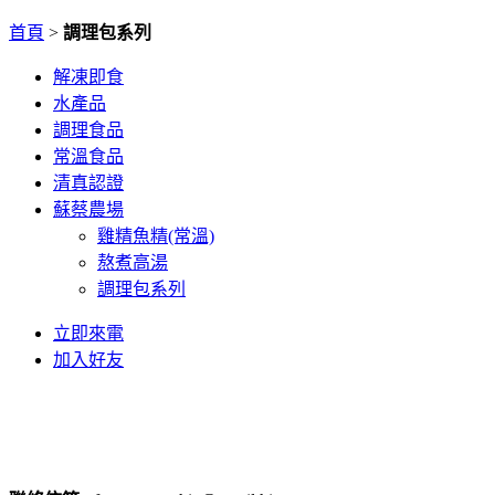
首頁
>
調理包系列
解凍即食
水產品
調理食品
常溫食品
清真認證
蘇蔡農場
雞精魚精(常溫)
熬煮高湯
調理包系列
立即來電
加入好友